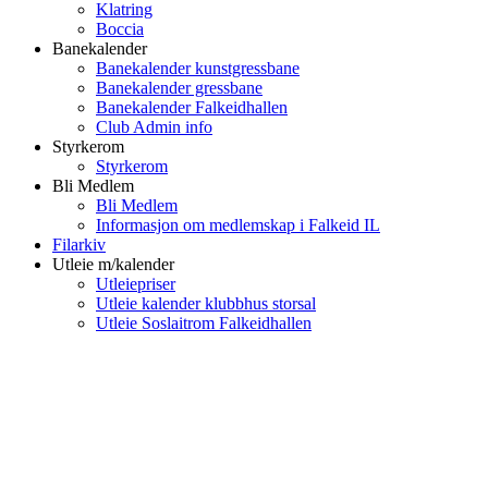
Klatring
Boccia
Banekalender
Banekalender kunstgressbane
Banekalender gressbane
Banekalender Falkeidhallen
Club Admin info
Styrkerom
Styrkerom
Bli Medlem
Bli Medlem
Informasjon om medlemskap i Falkeid IL
Filarkiv
Utleie m/kalender
Utleiepriser
Utleie kalender klubbhus storsal
Utleie Soslaitrom Falkeidhallen