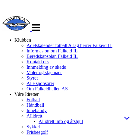
Veksle
navigasjon
Klubben
Adelskalender fotball A-lag herrer Falkeid IL
Informasjon om Falkeid IL
Beredskapsplan Falkeid IL
Kontakt oss
Innmelding av skade
Maler og skjemaer
Styret
Alle sponsorer
Om Falkeidhallen AS
Våre Idretter
Fotball
Håndball
Innebandy
Allidrett
Allidrett info og årshjul
Sykkel
Frisbeegolf