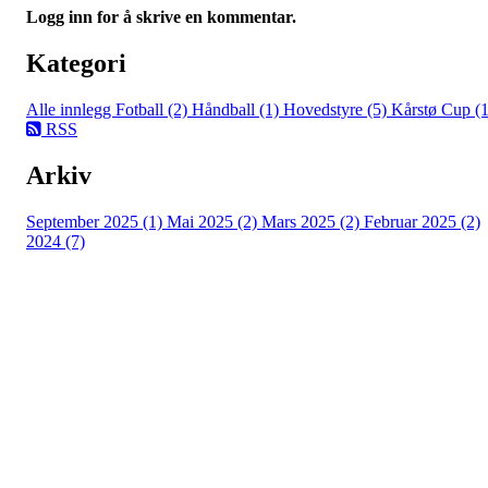
Logg inn for å skrive en kommentar.
Kategori
Alle innlegg
Fotball (2)
Håndball (1)
Hovedstyre (5)
Kårstø Cup (1
RSS
Arkiv
September 2025 (1)
Mai 2025 (2)
Mars 2025 (2)
Februar 2025 (2)
2024 (7)
Falkeid IL
Tysværvågvegen 597
Org. nr: 977544459
post@falkeid-idrettslag.no