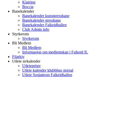
Klatring
Boccia
Banekalender
Banekalender kunstgressbane
Banekalender gressbane
Banekalender Falkeidhallen
Club Admin info
Styrkerom
Styrkerom
Bli Medlem
Bli Medlem
Informasjon om medlemskap i Falkeid IL
Filarkiv
Utleie m/kalender
Utleiepriser
Utleie kalender klubbhus storsal
Utleie Soslaitrom Falkeidhallen