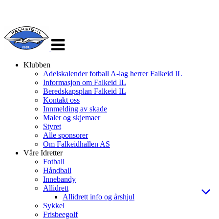
Veksle
navigasjon
Klubben
Adelskalender fotball A-lag herrer Falkeid IL
Informasjon om Falkeid IL
Beredskapsplan Falkeid IL
Kontakt oss
Innmelding av skade
Maler og skjemaer
Styret
Alle sponsorer
Om Falkeidhallen AS
Våre Idretter
Fotball
Håndball
Innebandy
Allidrett
Allidrett info og årshjul
Sykkel
Frisbeegolf