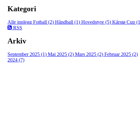
Kategori
Alle innlegg
Fotball (2)
Håndball (1)
Hovedstyre (5)
Kårstø Cup (1
RSS
Arkiv
September 2025 (1)
Mai 2025 (2)
Mars 2025 (2)
Februar 2025 (2)
2024 (7)
Falkeid IL
Tysværvågvegen 597
Org. nr: 977544459
post@falkeid-idrettslag.no