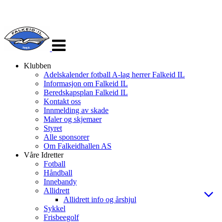
Veksle
navigasjon
Klubben
Adelskalender fotball A-lag herrer Falkeid IL
Informasjon om Falkeid IL
Beredskapsplan Falkeid IL
Kontakt oss
Innmelding av skade
Maler og skjemaer
Styret
Alle sponsorer
Om Falkeidhallen AS
Våre Idretter
Fotball
Håndball
Innebandy
Allidrett
Allidrett info og årshjul
Sykkel
Frisbeegolf