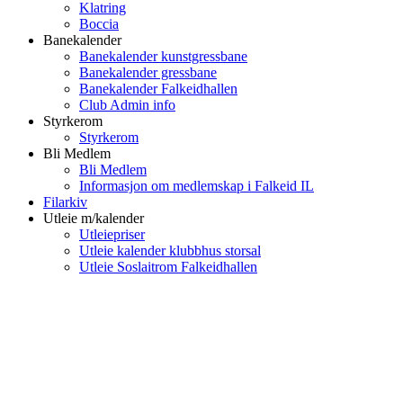
Klatring
Boccia
Banekalender
Banekalender kunstgressbane
Banekalender gressbane
Banekalender Falkeidhallen
Club Admin info
Styrkerom
Styrkerom
Bli Medlem
Bli Medlem
Informasjon om medlemskap i Falkeid IL
Filarkiv
Utleie m/kalender
Utleiepriser
Utleie kalender klubbhus storsal
Utleie Soslaitrom Falkeidhallen
Falkeid IL