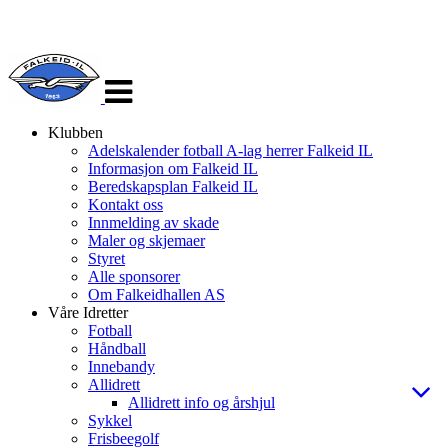
Veksle
navigasjon
Klubben
Adelskalender fotball A-lag herrer Falkeid IL
Informasjon om Falkeid IL
Beredskapsplan Falkeid IL
Kontakt oss
Innmelding av skade
Maler og skjemaer
Styret
Alle sponsorer
Om Falkeidhallen AS
Våre Idretter
Fotball
Håndball
Innebandy
Allidrett
Allidrett info og årshjul
Sykkel
Frisbeegolf