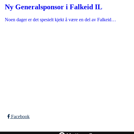
Ny Generalsponsor i Falkeid IL
Noen dager er det spesielt kjekt å være en del av Falkeid…
Falkeid IL
Tysværvågvegen 597
Org. nr: 977544459
post@falkeid-idrettslag.no
Facebook
Bli medlem i klubben!