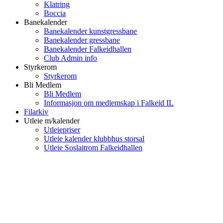
Klatring
Boccia
Banekalender
Banekalender kunstgressbane
Banekalender gressbane
Banekalender Falkeidhallen
Club Admin info
Styrkerom
Styrkerom
Bli Medlem
Bli Medlem
Informasjon om medlemskap i Falkeid IL
Filarkiv
Utleie m/kalender
Utleiepriser
Utleie kalender klubbhus storsal
Utleie Soslaitrom Falkeidhallen