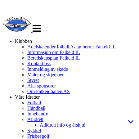
Veksle
navigasjon
Klubben
Adelskalender fotball A-lag herrer Falkeid IL
Informasjon om Falkeid IL
Beredskapsplan Falkeid IL
Kontakt oss
Innmelding av skade
Maler og skjemaer
Styret
Alle sponsorer
Om Falkeidhallen AS
Våre Idretter
Fotball
Håndball
Innebandy
Allidrett
Allidrett info og årshjul
Sykkel
Frisbeegolf