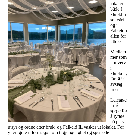
lokaler
både I
klubbhu
set vårt
og i
Falkeidh
allen for
utleie.
Medlem
mer som
har verv
i
klubben,
får 30%
avslag i
prisen
Leietage
r må
sørge for
å rydde
på plass
utsyr og ordne etter bruk, og Falkeid IL vasker ut lokalet. For
ytterligere informasjon om tilgjengelighet og spesielle