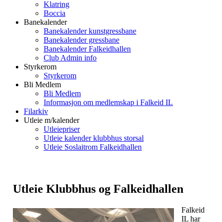
Klatring
Boccia
Banekalender
Banekalender kunstgressbane
Banekalender gressbane
Banekalender Falkeidhallen
Club Admin info
Styrkerom
Styrkerom
Bli Medlem
Bli Medlem
Informasjon om medlemskap i Falkeid IL
Filarkiv
Utleie m/kalender
Utleiepriser
Utleie kalender klubbhus storsal
Utleie Soslaitrom Falkeidhallen
Utleie Klubbhus og Falkeidhallen
Falkeid
IL har