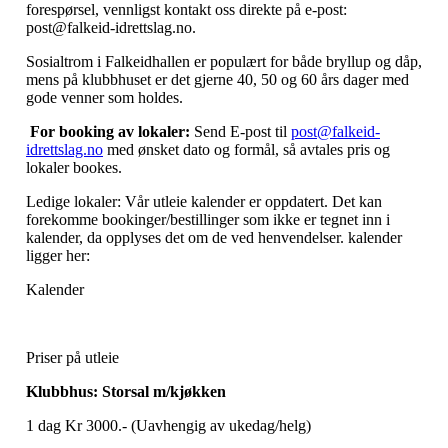
forespørsel, vennligst kontakt oss direkte på e-post:
post@falkeid-idrettslag.no.
Sosialtrom i Falkeidhallen er populært for både bryllup og dåp,
mens på klubbhuset er det gjerne 40, 50 og 60 års dager med
gode venner som holdes.
For booking av lokaler:
Send E-post til
post@falkeid-
idrettslag.no
med ønsket dato og formål, så avtales pris og
lokaler bookes.
Ledige lokaler: Vår utleie kalender er oppdatert. Det kan
forekomme bookinger/bestillinger som ikke er tegnet inn i
kalender, da opplyses det om de ved henvendelser. kalender
ligger her:
Kalender
Priser på utleie
Klubbhus: Storsal m/kjøkken
1 dag Kr 3000.- (Uavhengig av ukedag/helg)