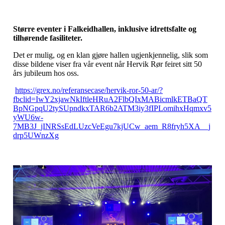
Større eventer i Falkeidhallen, inklusive idrettsfalte og
tilhørende fasiliteter.
Det er mulig, og en klan gjøre hallen ugjenkjennelig, slik som
disse bildene viser fra vår event når Hervik Rør feiret sitt 50
års jubileum hos oss.
https://grex.no/referansecase/hervik-ror-50-ar/?
fbclid=IwY2xjawNkIftleHRuA2FlbQIxMABicmlkETBaQT
BpNGpqU2tySUpndkxTAR6b2ATM3iy3fIPLomihxHqmxv5
yWU6w-
7MB3J_jINRSsEdLUzcVeEgu7kjUCw_aem_R8fryh5XA__j
drp5UWnzXg