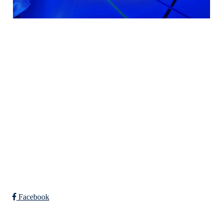
Falkeid IL
Tysværvågvegen 597
Org. nr: 977544459
post@falkeid-idrettslag.no
Facebook
Bli medlem i klubben!