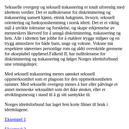
Seksuelle overgrep og seksuell trakassering er totalt uforenlig med
idrettens verdier. Det er nulltoleranse for diskriminering og
trakassering uansett kjønn, etnisk bakgrunn, livssyn, seksuell
orientering og funksjonshemming i norsk idrett. Det er et viktig
mål å utvikle toleranse og forståelse, og skape erkjennelse av
menneskers likeverd for å unngå diskriminering, trakassering og
hets. Alle i idretten bør jobbe for å etablere trygge miljøer og en
trygg atmosfære for både barn, unge og voksne. Voksne må
respektere utøvernes personlige rom og aldri overskride grensene
for akseptabel oppførsel.Falkeid IL har nulltoleranse for
diskriminering og trakassering og følger Norges idrettsforbund
sine retningslinjer.
Med seksuell trakassering menes uønsket seksuell
oppmerksomhet som er plagsom for den oppmerksomheten
rammer. Med seksuelle overgrep menes å lure eller påtvinge et
annet menneske seksualitet som det ikke ønsker, eller er
utviklingsmessig i stand til å gi sitt samtykke til.
Norges idrettsforbund har laget fem korte filmer til bruk i
idrettslagene.
Eksempel 1