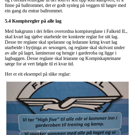
finne på ballrommet, det er godt synleg på veggen til høgre med
ein gang du entrar ballrommet.
5.4 Kompisregler på alle lag
Med bakgrunn i dei felles overordna kompisreglane i Falkeid IL,
skal kvart lag sjølve utarbeide tre konkrete reglar for sitt lag.
Desse tre reglane skal spelarane og ledarane kring kvart lag
utarbeide i byrjinga av sesongen, og reglane skal skrivast under
av alle på laget, laminerast og hengje i garderoba og ligge i
lagbaggen. Desse reglane skal leiarane og Kompiskapteinane
sørge for at vert følgde til ei kvar tid.
Her er eit eksempel på slike reglar: