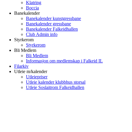
Klatring
Boccia
Banekalender
Banekalender kunstgressbane
Banekalender gressbane
Banekalender Falkeidhallen
Club Admin info
Styrkerom
Styrkerom
Bli Medlem
Bli Medlem
Informasjon om medlemskap i Falkeid IL
Filarkiv
Utleie m/kalender
Utleiepriser
Utleie kalender klubbhus storsal
Utleie Soslaitrom Falkeidhallen