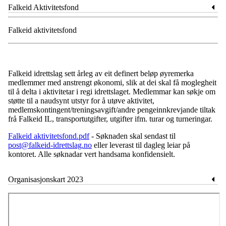
Falkeid Aktivitetsfond
Falkeid aktivitetsfond
Falkeid idrettslag sett årleg av eit definert beløp øyremerka
medlemmer med anstrengt økonomi, slik at dei skal få moglegheit
til å delta i aktivitetar i regi idrettslaget. Medlemmar kan søkje om
støtte til a naudsynt utstyr for å utøve aktivitet,
medlemskontingent/treningsavgift/andre pengeinnkrevjande tiltak
frå Falkeid IL, transportutgifter, utgifter ifm. turar og turneringar.
Falkeid aktivitetsfond.pdf
- Søknaden skal sendast til
post@falkeid-idrettslag.no
eller leverast til dagleg leiar på
kontoret. Alle søknadar vert handsama konfidensielt.
Organisasjonskart 2023