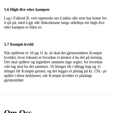
5.6 High-five etter kampen
Lag i Falkeid IL vert oppmoda om å takke alle som har kome for
å sjå på, med å gje alle tilskodarane langs sidelinja ein high-five
etter kampen er blåst av.
5.7 Kompis kveld
Når spillerne er 10 pg 11 år, så skal det gjennomføres Kompis
kvelder, hvor fokuset er hvordan vi ønsker å ha det på trening.
Der skal spillere og lagledere sammen lage regler, for hvordan
vårt lag skal ha det sammen. 10 åringer får i tillegg bag og 11
åringer får Kompis genser, og det legges et påslag på kr. 150,- pr
spiller i disse årsklasser, når Kompis kvelder er planlagt
gjennomført
Om Oss