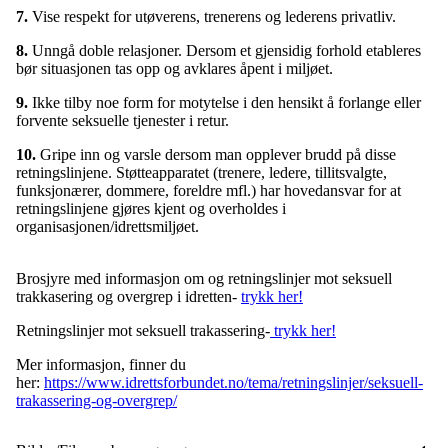
7.
Vise respekt for utøverens, trenerens og lederens privatliv.
8.
Unngå doble relasjoner. Dersom et gjensidig forhold etableres
bør situasjonen tas opp og avklares åpent i miljøet.
9.
Ikke tilby noe form for motytelse i den hensikt å forlange eller
forvente seksuelle tjenester i retur.
10.
Gripe inn og varsle dersom man opplever brudd på disse
retningslinjene. Støtteapparatet (trenere, ledere, tillitsvalgte,
funksjonærer, dommere, foreldre mfl.) har hovedansvar for at
retningslinjene gjøres kjent og overholdes i
organisasjonen/idrettsmiljøet.
Brosjyre med informasjon om og retningslinjer mot seksuell
trakkasering og overgrep i idretten-
trykk her!
Retningslinjer mot seksuell trakassering-
trykk her!
Mer informasjon, finner du
her:
https://www.idrettsforbundet.no/tema/retningslinjer/seksuell-
trakassering-og-overgrep/