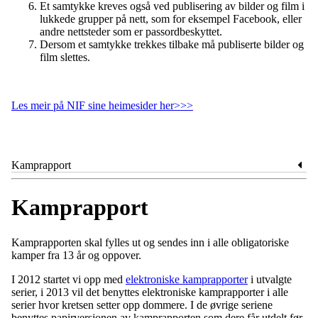
Et samtykke kreves også ved publisering av bilder og film i
lukkede grupper på nett, som for eksempel Facebook, eller
andre nettsteder som er passordbeskyttet.
Dersom et samtykke trekkes tilbake må publiserte bilder og
film slettes.
Les meir på NIF sine heimesider her>>>
Kamprapport
Kamprapport
Kamprapporten skal fylles ut og sendes inn i alle obligatoriske
kamper fra 13 år og oppover.
I 2012 startet vi opp med
elektroniske kamprapporter
i utvalgte
serier, i 2013 vil det benyttes elektroniske kamprapporter i alle
serier hvor kretsen setter opp dommere. I de øvrige seriene
benyttes papirversjonen av kamprapporten som dere får utdelt før