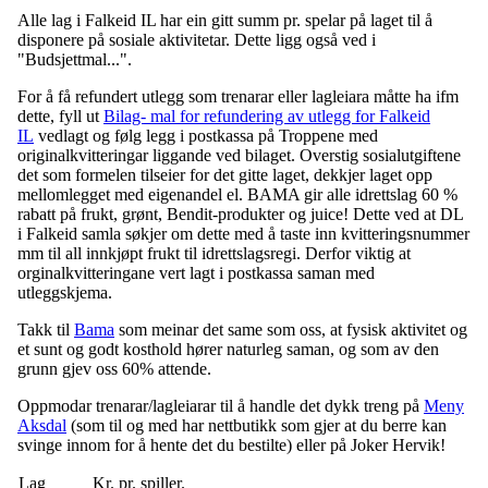
Alle lag i Falkeid IL har ein gitt summ pr. spelar på laget til å
disponere på sosiale aktivitetar. Dette ligg også ved i
"Budsjettmal...".
For å få refundert utlegg som trenarar eller lagleiara måtte ha ifm
dette, fyll ut
Bilag- mal for refundering av utlegg for Falkeid
IL
vedlagt og følg legg i postkassa på Troppene med
originalkvitteringar liggande ved bilaget. Overstig sosialutgiftene
det som formelen tilseier for det gitte laget, dekkjer laget opp
mellomlegget med eigenandel el. BAMA gir alle idrettslag 60 %
rabatt på frukt, grønt, Bendit-produkter og juice! Dette ved at DL
i Falkeid samla søkjer om dette med å taste inn kvitteringsnummer
mm til all innkjøpt frukt til idrettslagsregi. Derfor viktig at
orginalkvitteringane vert lagt i postkassa saman med
utleggskjema.
Takk til
Bama
som meinar det same som oss, at fysisk aktivitet og
et sunt og godt kosthold hører naturleg saman, og som av den
grunn gjev oss 60% attende.
Oppmodar trenarar/lagleiarar til å handle det dykk treng på
Meny
Aksdal
(som til og med har nettbutikk som gjer at du berre kan
svinge innom for å hente det du bestilte) eller på Joker Hervik!
Lag
Kr. pr. spiller.