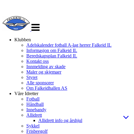
Veksle
navigasjon
Klubben
Adelskalender fotball A-lag herrer Falkeid IL
Informasjon om Falkeid IL
Beredskapsplan Falkeid IL
Kontakt oss
Innmelding av skade
Maler og skjemaer
Styret
Alle sponsorer
Om Falkeidhallen AS
Våre Idretter
Fotball
Håndball
Innebandy
Allidrett
Allidrett info og årshjul
Sykkel
Frisbeegolf