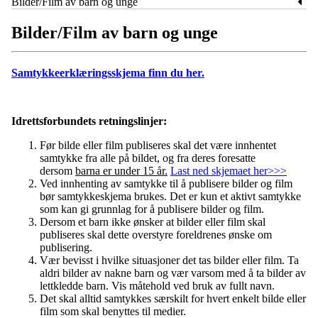
Bilder/Film av barn og unge
Bilder/Film av barn og unge
Samtykkeerklæringsskjema finn du her.
Idrettsforbundets retningslinjer:
Før bilde eller film publiseres skal det være innhentet
samtykke fra alle på bildet, og fra deres foresatte
dersom
barna er under 15 år.
Last ned skjemaet her>>>
Ved innhenting av samtykke til å publisere bilder og film
bør samtykkeskjema brukes. Det er kun et aktivt samtykke
som kan gi grunnlag for å publisere bilder og film.
Dersom et barn ikke ønsker at bilder eller film skal
publiseres skal dette overstyre foreldrenes ønske om
publisering.
Vær bevisst i hvilke situasjoner det tas bilder eller film. Ta
aldri bilder av nakne barn og vær varsom med å ta bilder av
lettkledde barn. Vis måtehold ved bruk av fullt navn.
Det skal alltid samtykkes særskilt for hvert enkelt bilde eller
film som skal benyttes til medier.