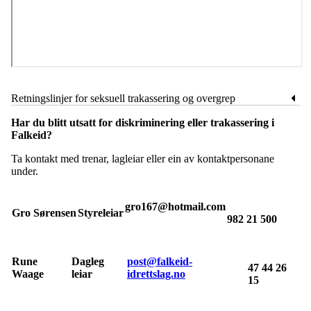
Retningslinjer for seksuell trakassering og overgrep
Har du blitt utsatt for diskriminering eller trakassering i
Falkeid?
Ta kontakt med trenar, lagleiar eller ein av kontaktpersonane
under.
gro167@hotmail.com
Gro Sørensen
Styreleiar
982 21 500
Rune
Dagleg
post@falkeid-
47 44 26
Waage
leiar
idrettslag.no
15