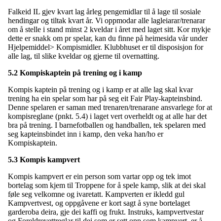
Falkeid IL gjev kvart lag årleg pengemidlar til å lage til sosiale
hendingar og tiltak kvart år. Vi oppmodar alle lagleiarar/trenarar
om å stelle i stand minst 2 kveldar i året med laget sitt. Kor mykje
dette er snakk om pr spelar, kan du finne på heimesida vår under
Hjelpemiddel> Kompismidler. Klubbhuset er til disposisjon for
alle lag, til slike kveldar og gjerne til overnatting.
5.2 Kompiskaptein på trening og i kamp
Kompis kaptein på trening og i kamp er at alle lag skal kvar
trening ha ein spelar som har på seg eit Fair Play-kapteinsbind.
Denne spelaren er saman med trenaren/trenarane ansvarlege for at
kompisreglane (pnkt. 5.4) i laget vert overheldt og at alle har det
bra på trening. I barnefotballen og handballen, tek spelaren med
seg kapteinsbindet inn i kamp, den veka han/ho er
Kompiskaptein.
5.3 Kompis kampvert
Kompis kampvert er ein person som vartar opp og tek imot
bortelag som kjem til Troppene for å spele kamp, slik at dei skal
føle seg velkomne og ivaretatt. Kampverten er ikledd gul
Kampvertvest, og oppgåvene er kort sagt å syne bortelaget
garderoba deira, gje dei kaffi og frukt. Instruks, kampvertvestar
og Foreldrevettreglar til dei som er sett opp som kampvert, er å