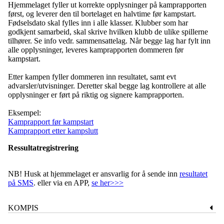
Hjemmelaget fyller ut korrekte opplysninger på kamprapporten
først, og leverer den til bortelaget en halvtime før kampstart.
Fødselsdato skal fylles inn i alle klasser. Klubber som har
godkjent samarbeid, skal skrive hvilken klubb de ulike spillerne
tilhører. Se info vedr. sammensattelag. Når begge lag har fylt inn
alle opplysninger, leveres kamprapporten dommeren før
kampstart.
Etter kampen fyller dommeren inn resultatet, samt evt
advarsler/utvisninger. Deretter skal begge lag kontrollere at alle
opplysninger er ført på riktig og signere kamprapporten.
Eksempel:
Kamprapport før kampstart
Kamprapport etter kampslutt
Ressultatregistrering
NB! Husk at hjemmelaget er ansvarlig for å sende inn
resultatet
på SMS
. eller via en APP,
se her>>>
KOMPIS