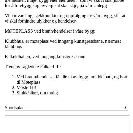
mennesker, miljø, bygg eller eiendelen" som vi aktivt skal jobbe
for å forebygge og avverge at skal skje, på våre anlegg
Vi har varsling, sjekkpunkter og oppfølging av våre bygg, slik at
vi skal forhindre ulykker og hendelser.
MØTEPLASS ved brann/hendelser i våre bygg:
Klubbhus, er møteplass ved inngang kunstgressbane, nærmest
klubbhus
Falkeidhallen, ved inngang kunstgressbane
Trenere/Lagledere Falkeid IL:
Ved brann/hendelse, få alle ut av bygg umiddelbart, og bort
til Møteplass
Varsle 113
Slukk/sikre, om mulig
Sportsplan