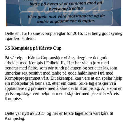
Dette er J15/16 sine Kompisreglar for 2016. Dei heng godt synleg
i garderoba deira.
5.5 Kompislag på Kårstø Cup
På vår eigen Kårstø Cup ønskjer vi å synleggjere det gode
arbeidet med Kompis i Falkeid IL. Her har vi ein jury med
trenarar med fleire, som går rundt på cupen og ser etter lag som
utmerkar seg positivt med tanke på gode haldningar i trå med
Kompisprogrammet vårt. Eit eksempel kan vere at ein spelar hjelp
ein motspelar på beina att, etter ein duell. Slike lag ønskjer vi å
applaudere og premiere med å kåre dei til Kompislag. Alle som er
på Kompislaga vert belønna med t-skjorter med påskrifta «Årets
Kompis».
Dette var nytt av 2015, og her er første laget som vart kåra til
Kompislag: